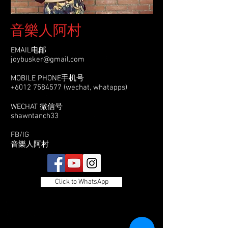
音樂人阿村
EMAIL电邮
joybusker@gmail.com
MOBILE PHONE手机号
+6012 7584577
(wechat, whatapps)
WECHAT 微信号
​shawntanch33
FB/IG
​音樂人阿村
Click to WhatsApp